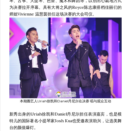
琴、古筝、大提琴、芭蕾、魔术和舞蹈等，以别出心裁地方式
为决赛拉开序幕。具有大将之风的Royce陈志康搭档佳丽们的
师姐Vivienne 温慧茵担任这场决赛的大会司仪。
本期圈艺人Uriah徐凯和Daniel丹尼尔在决赛 唱与观众互动
新秀出身的Uriah徐凯和Daniel丹尼尔担任表演嘉宾，也是模
特儿的国际著名小提琴家Josh Kua也受邀表演助兴，让选美舞
台的颜值爆灯。