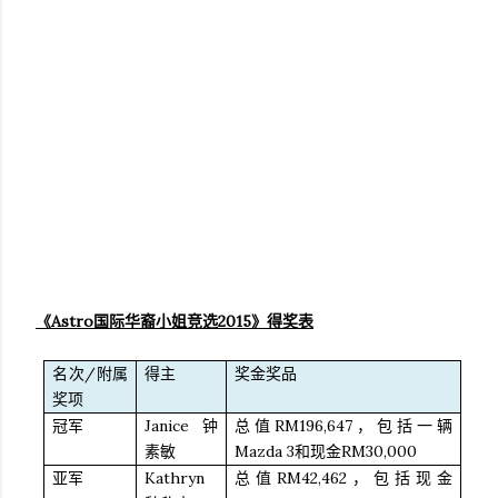
Astro
2015
《
国际华裔小姐竞选
》得奖表
/
名次
附属
得主
奖金奖品
奖项
Janice
RM196,647
冠军
钟
总值
，包括一辆
Mazda 3
RM30,000
素敏
和现金
Kathryn
RM42,462
亚军
总值
，包括现金