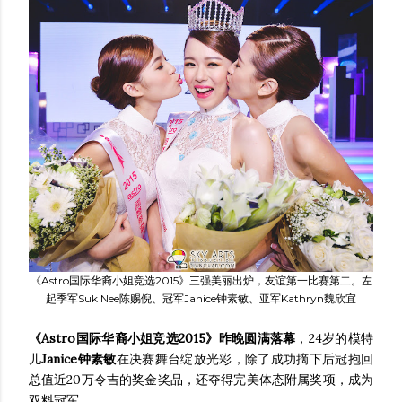
《Astro国际华裔小姐竞选2015》三强美丽出炉，友谊第一比赛第二。左
起季军Suk Nee陈赐倪、冠军Janice钟素敏、亚军Kathryn魏欣宜
《Astro国际华裔小姐竞选2015》昨晚圆满落幕
，24岁的模特
儿
Janice钟素敏
在决赛舞台绽放光彩，除了成功摘下后冠抱回
总值近20万令吉的奖金奖品，还夺得完美体态附属奖项，成为
双料冠军。