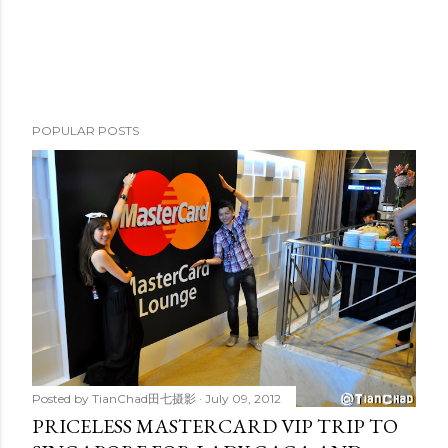
POPULAR POSTS
Posted by
TianChad田七摄影
July 09, 2012
PRICELESS MASTERCARD VIP TRIP TO