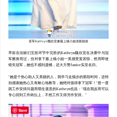
亚军Kathryn魏欣宜兼最上镜小姐清新脱俗
早前在佳丽们互投环节中完胜的Kathryn魏欣宜在决赛中与冠
军擦身而过，但对拿下最上镜小姐一奖感受宠若惊，然而即使
错失冠军，她也不感到遗憾，还大方赞Janice实至名归。
“她是个热心助人又美丽的人，我学习走猫步的那段时间，还特
别感谢她热心又有耐心地教导，她绝对值得拿下冠军！”曾一度
因工作安排问题而萌生退意的Kathryn也说：“现在我反而可以
专心回到工作岗位上，不然工作又得另作安排。”
Save