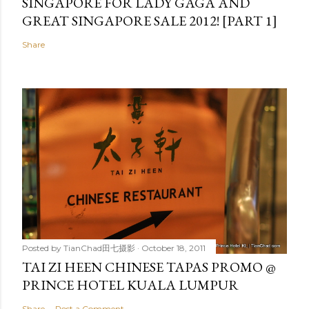
SINGAPORE FOR LADY GAGA AND
GREAT SINGAPORE SALE 2012! [PART 1]
Share
Posted by
TianChad田七摄影
October 18, 2011
TAI ZI HEEN CHINESE TAPAS PROMO @
PRINCE HOTEL KUALA LUMPUR
Share
Post a Comment