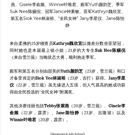
燕、Gisele李俞频、Winnie叶唯君、殿军Yuth颜韵芝、季军
Suk Nee陈赐倪、冠军Janice钟素敏、亚军Kathryn魏欣宜、
第五名Siok Yee林淑裕、“全民女神” Jany李星仪、Jane陈怡
静
来自柔佛的25岁稽查员
Kathryn魏欣宜
以微差分数坐亚望冠，
同时她也是本届最上镜小姐；21岁的大专生
Suk Nee陈赐倪
（来自雪兰莪）当晚状态大勇，顺利抱走季军。
殿军和第五名分别由甜美的
Yuth颜韵芝
（23岁，雪兰莪）和口
才备受肯定的
Siok Yee林淑裕
（23岁，吉打）获得。
Jany李星
仪
（22岁，雪兰莪）虽无缘进入五强，但人气甚高的她成功获
得由全民投选的“全民女神”附属奖。
其他决赛佳丽包括
Tebby张紫燕
（20岁，雪兰莪）、
Gisele李
俞频
（22岁，霹雳）、
Jane陈怡静
（23岁、吉隆坡）以及
Winnie叶唯君
（20岁，霹雳）。
[Sponsored Ads below]