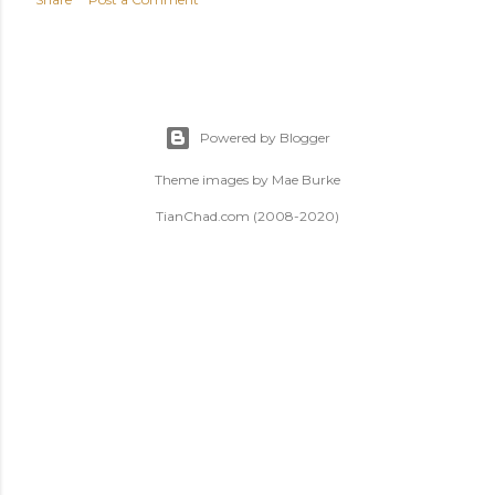
Powered by Blogger
Theme images by
Mae Burke
TianChad.com (2008-2020)