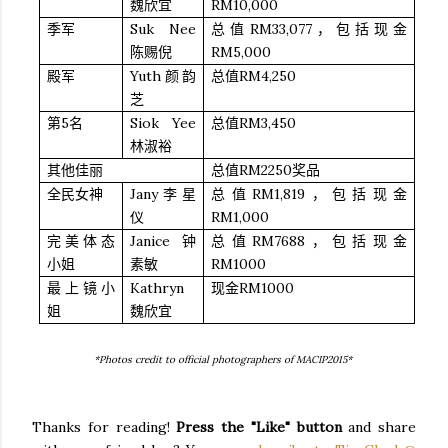
RM10,000
魏欣宜
Suk Nee
RM33,077
季军
总值
，包括现金
RM5,000
陈赐倪
Yuth
RM4,250
殿军
颜韵
总值
芝
5
Siok Yee
RM3,450
第
名
总值
林淑裕
RM2250
其他佳丽
总值
奖品
Jany
RM1,819
全民女神
李星
总值
，包括现金
RM1,000
仪
Janice
RM7688
完美体态
钟
总值
，包括现金
RM1000
小姐
素敏
Kathryn
RM1000
最上镜小
现金
姐
魏欣宜
*Photos credit to official photographers of MACIP2015*
Thanks for reading!
Press the "Like" button
and share