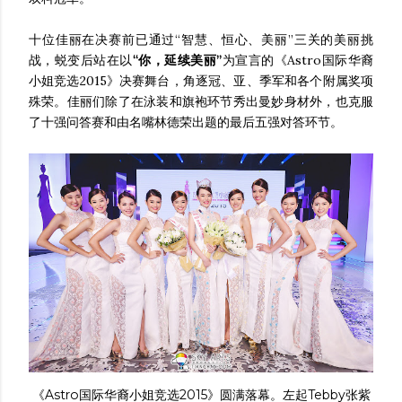
十位佳丽在决赛前已通过“智慧、恒心、美丽”三关的美丽挑
战，蜕变后站在以
“你，延续美丽”
为宣言的《Astro国际华裔
小姐竞选2015》决赛舞台，角逐冠、亚、季军和各个附属奖项
殊荣。佳丽们除了在泳装和旗袍环节秀出曼妙身材外，也克服
了十强问答赛和由名嘴林德荣出题的最后五强对答环节。
《Astro国际华裔小姐竞选2015》圆满落幕。左起Tebby张紫