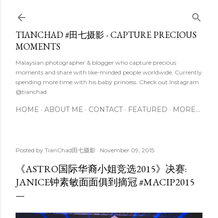
Skip to main content
TIANCHAD #田七摄影 - CAPTURE PRECIOUS
MOMENTS
Malaysian photographer & blogger who capture precious
moments and share with like-minded people worldwide. Currently
spending more time with his baby princess. Check out Instagram
@tianchad
HOME
ABOUT ME
CONTACT
FEATURED
MORE…
Posted by
TianChad田七摄影
November 09, 2015
《ASTRO国际华裔小姐竞选2015》决赛:
JANICE钟素敏面面俱到摘冠 #MACIP2015