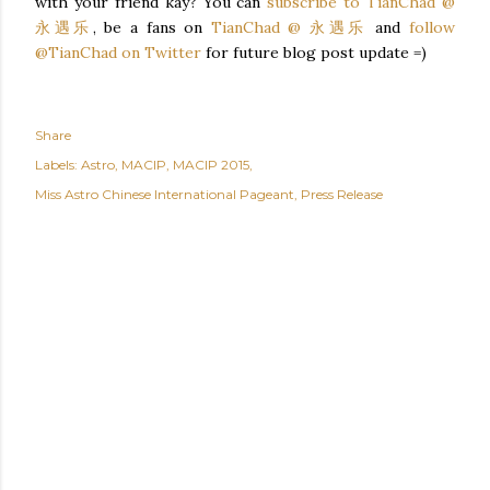
with your friend kay? You can
subscribe to TianChad @
永遇乐
, be a fans on
TianChad @ 永遇乐
and
follow
@TianChad on Twitter
for future blog post update =)
Share
Labels:
Astro
MACIP
MACIP 2015
Miss Astro Chinese International Pageant
Press Release