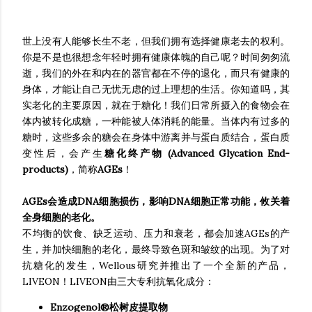
世上没有人能够长生不老，但我们拥有选择健康老去的权利。
你是不是也很想念年轻时拥有健康体魄的自己呢？时间匆匆流
逝，我们的外在和内在的器官都在不停的退化，而只有健康的
身体，才能让自己无忧无虑的过上理想的生活。你知道吗，其
实老化的主要原因，就在于糖化！我们日常所摄入的食物会在
体内被转化成糖，一种能被人体消耗的能量。当体内有过多的
糖时，这些多余的糖会在身体中游离并与蛋白质结合，蛋白质
变性后，会产生
糖化终产物 (Advanced Glycation End-
products)
，简称
AGEs
！
AGEs会造成DNA细胞损伤，影响DNA细胞正常功能，攸关着
全身细胞的老化。
不均衡的饮食、缺乏运动、压力和衰老，都会加速AGEs的产
生，并加快细胞的老化，最终导致色斑和皱纹的出现。为了对
抗糖化的发生，Wellous研究并推出了一个全新的产品，
LIVEON！LIVEON由三大专利抗氧化成分：
Enzogenol®松树皮提取物