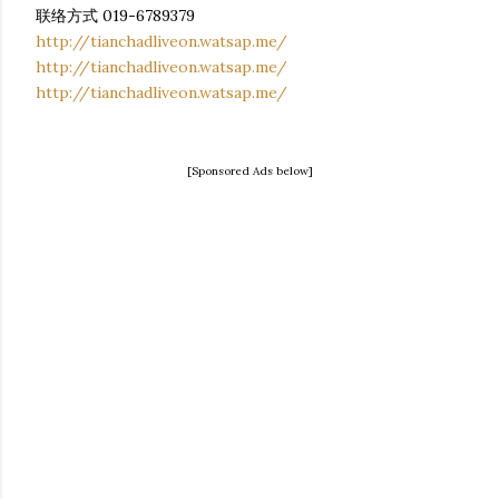
联络方式 019-6789379
http://tianchadliveon.watsap.me/
http://tianchadliveon.watsap.me/
http://tianchadliveon.watsap.me/
[Sponsored Ads below]