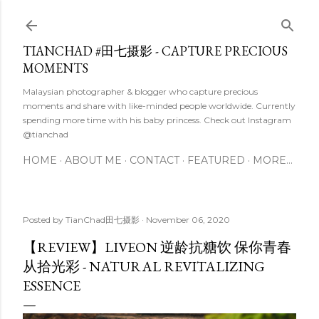
Skip to main content
TIANCHAD #田七摄影 - CAPTURE PRECIOUS
MOMENTS
Malaysian photographer & blogger who capture precious
moments and share with like-minded people worldwide. Currently
spending more time with his baby princess. Check out Instagram
@tianchad
HOME
ABOUT ME
CONTACT
FEATURED
MORE…
Posted by
TianChad田七摄影
November 06, 2020
【REVIEW】LIVEON 逆龄抗糖饮 保你青春
从拾光彩 - NATURAL REVITALIZING
ESSENCE