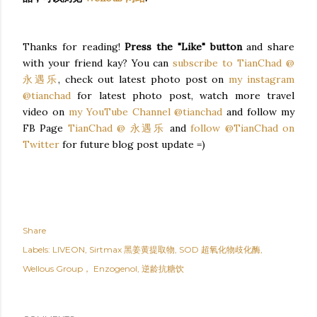
Thanks for reading!
Press the "Like" button
and share
with your friend kay? You can
subscribe to TianChad @
永遇乐
, check out latest photo post on
my instagram
@tianchad
for latest photo post, watch more travel
video on
my YouTube Channel @tianchad
and follow my
FB Page
TianChad @ 永遇乐
and
follow @TianChad on
Twitter
for future blog post update =)
Share
Labels:
LIVEON
Sirtmax 黑姜黄提取物
SOD 超氧化物歧化酶
Wellous Group， Enzogenol
逆龄抗糖饮