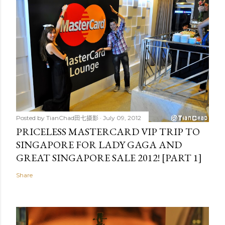
Posted by
TianChad田七摄影
July 09, 2012
PRICELESS MASTERCARD VIP TRIP TO
SINGAPORE FOR LADY GAGA AND
GREAT SINGAPORE SALE 2012! [PART 1]
Share