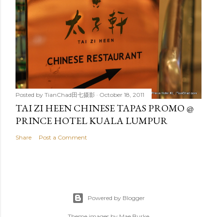
Posted by
TianChad田七摄影
October 18, 2011
TAI ZI HEEN CHINESE TAPAS PROMO @
PRINCE HOTEL KUALA LUMPUR
Share
Post a Comment
Powered by Blogger
Theme images by
Mae Burke