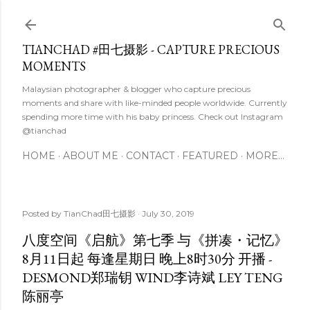
Skip to main content
TIANCHAD #田七摄影 - CAPTURE PRECIOUS
MOMENTS
Malaysian photographer & blogger who capture precious
moments and share with like-minded people worldwide. Currently
spending more time with his baby princess. Check out Instagram
@tianchad
HOME
ABOUT ME
CONTACT
FEATURED
MORE…
Posted by
TianChad田七摄影
July 30, 2019
八度空间《启航》第七季 与《拼凑・记忆》
8月11日起 每逢星期日 晚上8时30分 开播 -
DESMOND郑瑞钥 WIND李诗斌 LEY TENG
陈丽亭