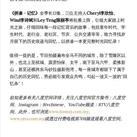
《拼凑・记忆》
全季长13集，三位主持人
Cheryl李欣怡、
Wind李诗斌
和
Ley Teng陈丽亭
将轮番上阵，引领大家踏上时
光之旅，仔细回味每一段记忆背后的故事，包括童年时代、学
生时代、老行业、老社区、节庆、公共交通等等，致力寻找岁
月留下的历史痕迹与回忆，以拼凑一本更完整时光回忆录！
值得一提的是，节目拍摄遍布全马不同的城市，除了雪隆区以
外，也北上至槟城、霹雳怡保、太平，南下至马六甲、柔佛新
山，甚至还横跨东马砂拉越新尧湾，每一座城市都留下了属于
自己的历史回忆，势必能引发观众共鸣，勾起一波又一波的“回
忆杀”！
欲知更多有关八度空间详情，关注八度空间官方脸书：八度空
间、Instagram：8tvchinese、YouTube频道：8TV八度空
间。此外，也可浏览
www.tonton.com.my
、
www.xtra.com.my
或透过付费电视第708频道观看八度空间。