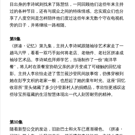
目出身的李诗斌则找来了陈慧恬，一同回顾他们这些年来主持
过的各种节目，还有与观众之间的特殊情感。忠实观众们也分
享了八度空间是怎样陪伴他们度过这些年来无数个守在电视机
旁的日子，并将继续一路相随。
第9集
《拼凑・记忆》第九集，主持人李诗斌跟随袖珍艺术家走了一
趟马六甲，看看一双巧手如何将老店、老物件、老社区拼凑成
袖珍艺术品。李诗斌也拜师学艺，当场制作了一份“南洋早
餐”，将儿时在茶餐室协助父亲的岁月变成了可碰触的回忆缩
影。主持人李欣怡走进了雪兰莪沙登民间故事馆，彷佛穿梭到
她在彭亨文积的老家一般，也想起了她的童年时光。这座“回忆
收容所”里头储藏了多少沙登新村人的捐赠品，李欣怡更感叹这
些珍宝所蕴藏的生活智慧体现出一代人刻苦耐劳的精神。
第10集
随着新型公交的发达，旧款巴士和火车已逐渐褪色。《拼凑・