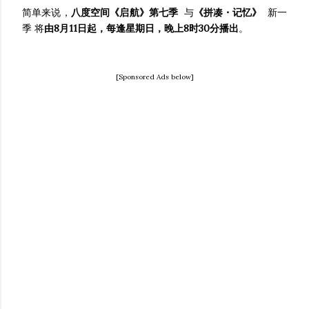
简单来说，
八度空间《启航》第七季
与
《拼凑・记忆》
新一
季 将
由8月11日起，每逢星期日，晚上8时30分播出
。
[Sponsored Ads below]