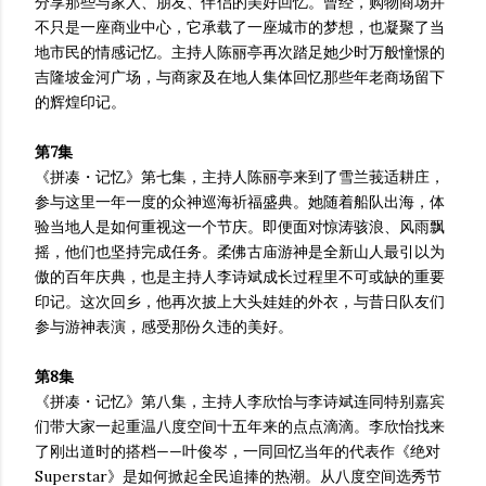
分享那些与家人、朋友、伴侣的美好回忆。曾经，购物商场并
不只是一座商业中心，它承载了一座城市的梦想，也凝聚了当
地市民的情感记忆。主持人陈丽亭再次踏足她少时万般憧憬的
吉隆坡金河广场，与商家及在地人集体回忆那些年老商场留下
的辉煌印记。
第7集
《拼凑・记忆》第七集，主持人陈丽亭来到了雪兰莪适耕庄，
参与这里一年一度的众神巡海祈福盛典。她随着船队出海，体
验当地人是如何重视这一个节庆。即便面对惊涛骇浪、风雨飘
摇，他们也坚持完成任务。柔佛古庙游神是全新山人最引以为
傲的百年庆典，也是主持人李诗斌成长过程里不可或缺的重要
印记。这次回乡，他再次披上大头娃娃的外衣，与昔日队友们
参与游神表演，感受那份久违的美好。
第8集
《拼凑・记忆》第八集，主持人李欣怡与李诗斌连同特别嘉宾
们带大家一起重温八度空间十五年来的点点滴滴。李欣怡找来
了刚出道时的搭档——叶俊岑，一同回忆当年的代表作《绝对
Superstar》是如何掀起全民追捧的热潮。从八度空间选秀节