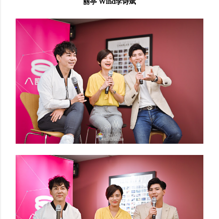
丽亭 Wind李诗斌