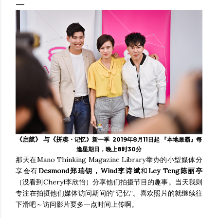
《启航》 与《拼凑
・记忆》新一季 2019年8月11日起 『本地最霸』每
逢星期日，晚上8时30分
那天在Mano Thinking Magazine Library举办的小型媒体分
享会有
Desmond郑瑞钥，
Wind李诗斌
和
Ley Teng陈丽亭
（没看到Cheryl李欣怡）分享他们拍摄节目的趣事。当天我则
专注在拍摄他们媒体访问期间的“记忆”。喜欢照片的就继续往
下滑吧～访问影片要多一点时间上传啊。