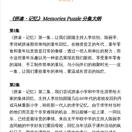
《拼凑・记忆》Memories Puzzle 分集大纲
第1集
《拼凑・记忆》第一集，让我们跟随主持人李欣怡、陈丽亭、
李诗斌拼凑那些单纯的童年回忆。在物资贫乏的年代，童年零
食和童年玩意曾是日常的奢侈；透过一些人和单位的努力，而
今这些童年乐趣以另一种姿态展现在我们眼前。享受童年零食
的滋味、手工制作简单的童玩、与小玩伴们的相聚时光⋯⋯这
一集，让我们重拾童年的单纯，重温成长背后的灿烂。
第2集
《拼凑・记忆》第二集，我们尝试拼凑小学和中学生涯带给大
家的集体回忆。主持人李欣怡跟随几位60年代的老校友回到丹
戎马林重新小学，聆听那一代人的求学记忆。由于求学对当时
的他们而言是个非常难得的机会，所以能够一起上课、一同玩
乐，已经是最珍贵的事情。来自太平华联中学的主持人陈丽亭
连同她的中学好友们重回母校，回忆当年活跃于课外活动的疯