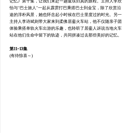
记忆》第十集，让我们来赴一趟返璞归真的旅程。主持人李欣
怡与“巴士旅人”一起从霹雳打巴乘搭巴士到金宝，除了欣赏沿
途的淳朴风景，她也怀念起小时候在巴士里度过的时光。另一
主持人李诗斌则带大家来到柔佛居銮火车站，他不仅随亲子团
体验乘搭单轨火车出游的乐趣，也聆听了居銮人诉说当地火车
站在他们生命中留下的轨迹，共同拼凑过去那些美好的记忆。
第11-13集
(有待惊喜～)