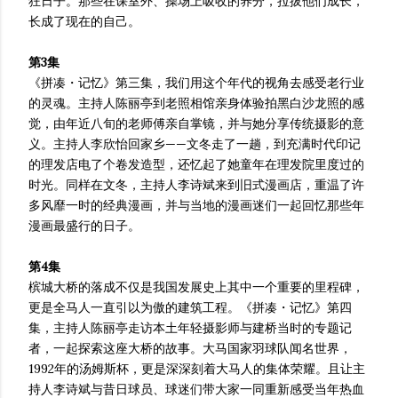
狂日子。那些在课室外、操场上吸收的养分，拉拔他们成长，
长成了现在的自己。
第3集
《拼凑・记忆》第三集，我们用这个年代的视角去感受老行业
的灵魂。主持人陈丽亭到老照相馆亲身体验拍黑白沙龙照的感
觉，由年近八旬的老师傅亲自掌镜，并与她分享传统摄影的意
义。主持人李欣怡回家乡——文冬走了一趟，到充满时代印记
的理发店电了个卷发造型，还忆起了她童年在理发院里度过的
时光。同样在文冬，主持人李诗斌来到旧式漫画店，重温了许
多风靡一时的经典漫画，并与当地的漫画迷们一起回忆那些年
漫画最盛行的日子。
第4集
槟城大桥的落成不仅是我国发展史上其中一个重要的里程碑，
更是全马人一直引以为傲的建筑工程。《拼凑・记忆》第四
集，主持人陈丽亭走访本土年轻摄影师与建桥当时的专题记
者，一起探索这座大桥的故事。大马国家羽球队闻名世界，
1992年的汤姆斯杯，更是深深刻着大马人的集体荣耀。且让主
持人李诗斌与昔日球员、球迷们带大家一同重新感受当年热血