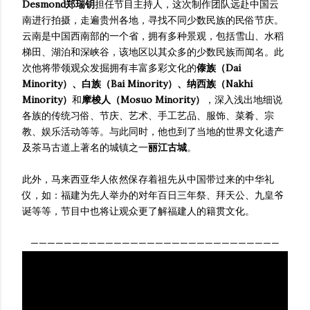
Desmond郑瑞钥
担任节目主持人，这次制作团队远赴中国云
南进行拍摄，走遍贵州各地，寻找不同少数民族的民俗节庆。
云南是中国西南部的一个省，拥有多种景观，包括雪山、水稻
梯田、湖泊和深峡谷，该地区以其众多的少数民族而闻名。此
次他将带领观众发掘拥有丰富多彩文化的
傣族（Dai
Minority）、白族（Bai Minority）、纳西族（Nakhi
Minority）
和
摩梭人（Mosuo Minority）
，深入浅出地细说
各族的传统习俗、节庆、艺术、手工艺品、服饰、菜肴、宗
教、娱乐活动等等。与此同时，他也到了当地的世界文化遗产
及茶马古道上著名的城镇之一
丽江古城
。
此外，马来西亚华人依然保存着祖先从中国带过来的中华礼
仪，如：福建为先人举办的对年百日三年祭、拜天公、九皇爷
诞等等，节目中也将让观众更了解福建人的籍贯文化。
——————————————————————————————