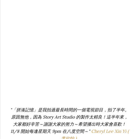
"「拼湊記憶」是我拍過最長時間的一個電視節目，拍了半年。
原因無他，因為 Story Art Studio 的製作太精良！這半年來，
大家都好辛苦～謝謝大家的努力～希望播出時大家會喜歡！
11/8 開始每逢星期天 9pm 在八度空間～"
Cheryl Lee Xin Yi (
李欣怡 )