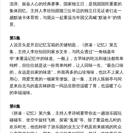
澎湃、振奋人心的经典赛事。国家独立日，是我国国民重要的
集体回忆。主持人李欣怡跟随三位年迈的独立日见证者们走一
趟默迪卡体育馆，与观众一起重温当年国父高喊“默迪卡”的情
景。
第5集
人说舌头是开启记忆宝箱的关键钥匙，《拼凑・记忆》第五
集，主持人李欣怡回到家乡文冬，与民众透过“一角钱嘉年
华”来重温记忆中的味道。一般上，古早味的吃法和做法都简单
纯粹，但往往就是这一份简单纯粹，让人回味一生。“最合口味
的，永远是自家的味道”，外面再多的山珍海味，也比不上家人
用心、用爱烹煮的一顿家常便饭。这一集，主持人陈丽亭与同
是来自北马的嘉宾林静苗一同品尝那些温暖了胃，也温暖了心
的幸福滋味。
第6集
《拼凑・记忆》第六集，主持人李诗斌要带你走一趟游乐园玩
碰碰车、坐空中旋转飞椅、探索“鬼屋”等。除了重温他儿时的
欢乐时光，他也聆听了游乐园的业主父子档及前来嬉戏的民众