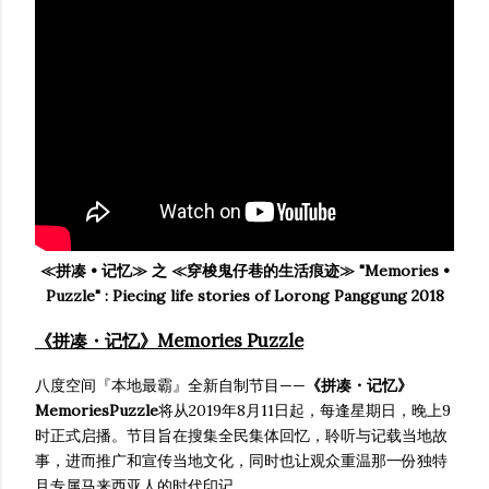
≪拼凑 • 记忆≫ 之 ≪穿梭鬼仔巷的生活痕迹≫ "Memories •
Puzzle" : Piecing life stories of Lorong Panggung 2018
《拼凑・记忆》Memories Puzzle
八度空间『本地最霸』全新自制节目——
《拼凑・记忆》
MemoriesPuzzle
将从2019年8月11日起，每逢星期日，晚上9
时正式启播。节目旨在搜集全民集体回忆，聆听与记载当地故
事，进而推广和宣传当地文化，同时也让观众重温那一份独特
且专属马来西亚人的时代印记。