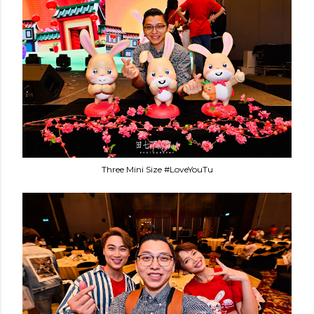
Three Mini Size #LoveYouTu