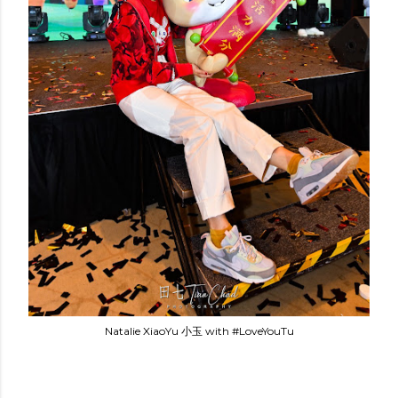
Natalie XiaoYu 小玉 with #LoveYouTu