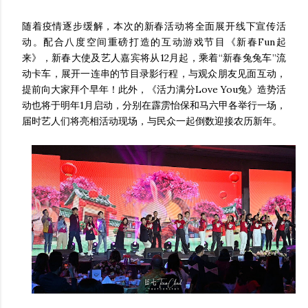
随着疫情逐步缓解，本次的新春活动将全面展开线下宣传活
动。配合八度空间重磅打造的互动游戏节目《新春Fun起
来》，新春大使及艺人嘉宾将从12月起，乘着“新春兔兔车”流
动卡车，展开一连串的节目录影行程，与观众朋友见面互动，
提前向大家拜个早年！此外，《活力满分Love You兔》造势活
动也将于明年1月启动，分别在霹雳怡保和马六甲各举行一场，
届时艺人们将亮相活动现场，与民众一起倒数迎接农历新年。