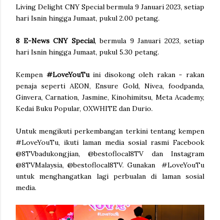
Living Delight CNY Special bermula 9 Januari 2023, setiap
hari Isnin hingga Jumaat, pukul 2.00 petang.
8 E-News CNY Special
, bermula 9 Januari 2023, setiap
hari Isnin hingga Jumaat, pukul 5.30 petang.
Kempen
#LoveYouTu
ini disokong oleh rakan - rakan
penaja seperti AEON, Ensure Gold, Nivea, foodpanda,
Ginvera, Carnation, Jasmine, Kinohimitsu, Meta Academy,
Kedai Buku Popular, OXWHITE dan Durio.
Untuk mengikuti perkembangan terkini tentang kempen
#LoveYouTu, ikuti laman media sosial rasmi Facebook
@8TVbadukongjian, @bestoflocal8TV dan Instagram
@8TVMalaysia, @bestoflocal8TV. Gunakan #LoveYouTu
untuk menghangatkan lagi perbualan di laman sosial
media.