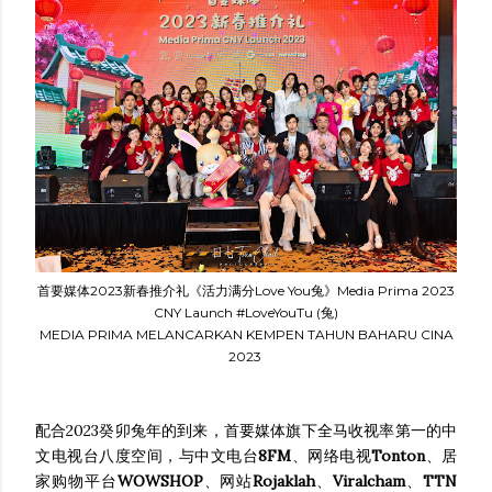
首要媒体2023新春推介礼《活力满分Love You兔》Media Prima 2023
CNY Launch #LoveYouTu (兔)
MEDIA PRIMA MELANCARKAN KEMPEN TAHUN BAHARU CINA
2023
配合2023癸卯兔年的到来，首要媒体旗下全马收视率第一的中
文电视台八度空间，与中文电台
8FM
、网络电视
Tonton
、居
家购物平台
WOWSHOP
、网站
Rojaklah
、
Viralcham
、
TTN