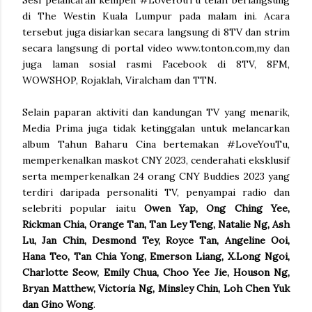
di The Westin Kuala Lumpur pada malam ini. Acara
tersebut juga disiarkan secara langsung di 8TV dan strim
secara langsung di portal video www.tonton.com,my dan
juga laman sosial rasmi Facebook di 8TV, 8FM,
WOWSHOP, Rojaklah, Viralcham dan TTN.
Selain paparan aktiviti dan kandungan TV yang menarik,
Media Prima juga tidak ketinggalan untuk melancarkan
album Tahun Baharu Cina bertemakan #LoveYouTu,
memperkenalkan maskot CNY 2023, cenderahati eksklusif
serta memperkenalkan 24 orang CNY Buddies 2023 yang
terdiri daripada personaliti TV, penyampai radio dan
selebriti popular iaitu
Owen Yap, Ong Ching Yee,
Rickman Chia, Orange Tan, Tan Ley Teng, Natalie Ng, Ash
Lu, Jan Chin, Desmond Tey, Royce Tan, Angeline Ooi,
Hana Teo, Tan Chia Yong, Emerson Liang, X.Long Ngoi,
Charlotte Seow, Emily Chua, Choo Yee Jie, Houson Ng,
Bryan Matthew, Victoria Ng, Minsley Chin, Loh Chen Yuk
dan Gino Wong
.