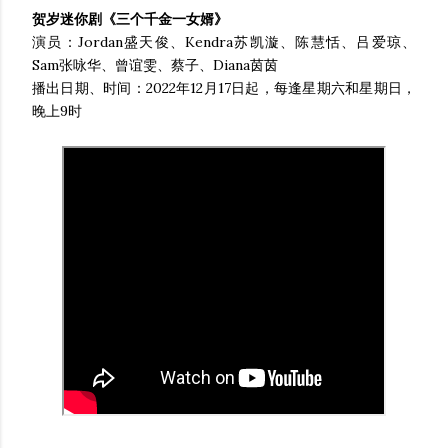
贺岁迷你剧《三个千金一女婿》
演员：Jordan盛天俊、Kendra苏凯漩、陈慧恬、吕爱琼、
Sam张咏华、曾谊雯、蔡子、Diana茵茵
播出日期、时间：2022年12月17日起，每逢星期六和星期日，
晚上9时