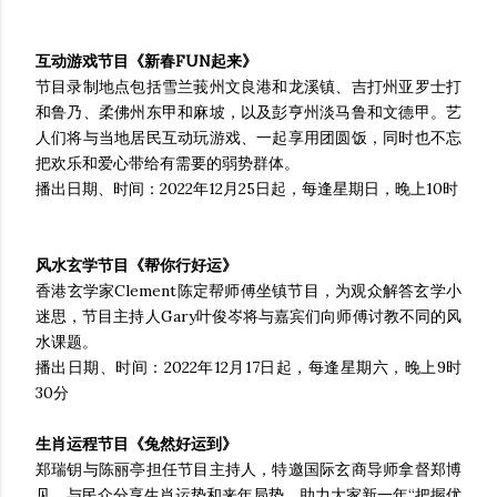
互动游戏节目《新春FUN起来》
节目录制地点包括雪兰莪州文良港和龙溪镇、吉打州亚罗士打
和鲁乃、柔佛州东甲和麻坡，以及彭亨州淡马鲁和文德甲。艺
人们将与当地居民互动玩游戏、一起享用团圆饭，同时也不忘
把欢乐和爱心带给有需要的弱势群体。
播出日期、时间：2022年12月25日起，每逢星期日，晚上10时
风水玄学节目《帮你行好运》
香港玄学家Clement陈定帮师傅坐镇节目，为观众解答玄学小
迷思，节目主持人Gary叶俊岑将与嘉宾们向师傅讨教不同的风
水课题。
播出日期、时间：2022年12月17日起，每逢星期六，晚上9时
30分
生肖运程节目《兔然好运到》
郑瑞钥与陈丽亭担任节目主持人，特邀国际玄商导师拿督郑博
见，与民众分享生肖运势和来年局势，助力大家新一年“把握优