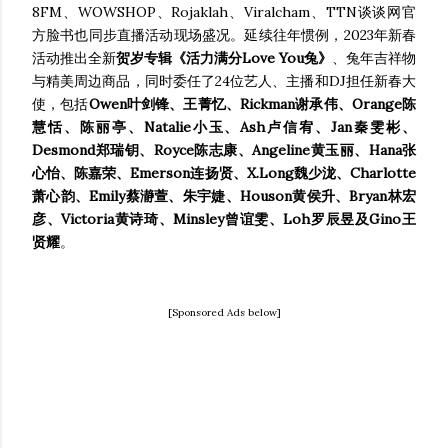
8FM、WOWSHOP、Rojaklah、Viralcham、TTN谈谈网官
方脸书也同步直播活动现场盛况。延续往年惯例，2023年新春
活动推出全新
贺岁专辑《活力满分Love You兔》
、兔年吉祥物
与精美周边商品，同时委任了24位艺人、主播和DJ担任新春大
使，包括
Owen叶剑锋、王菁忆、Rickman谢承伟、Orange陈
慧恬、陈丽亭、Natalie小玉、Ash卢信宥、Jan秦雯彬、
Desmond郑瑞钥、Royce陈志康、Angeline黄玉丽、Hana张
心怡、陈嘉荣、Emerson连扬贤、X.Long魏少泷、Charlotte
萧心韵、Emily蔡瀞萱、朱宇婕、Houson黄侯升、Bryan林宏
彦、Victoria黄诗琦、Minsley曾谊雯、Loh罗辰昱及Gino王
贤耀
。
[Sponsored Ads below]