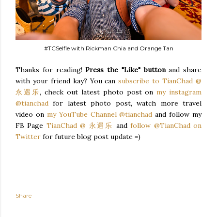
#TCSelfie with Rickman Chia and Orange Tan
Thanks for reading!
Press the "Like" button
and share
with your friend kay? You can
subscribe to TianChad @
永遇乐
, check out latest photo post on
my instagram
@tianchad
for latest photo post, watch more travel
video on
my YouTube Channel @tianchad
and follow my
FB Page
TianChad @ 永遇乐
and
follow @TianChad on
Twitter
for future blog post update =)
Share