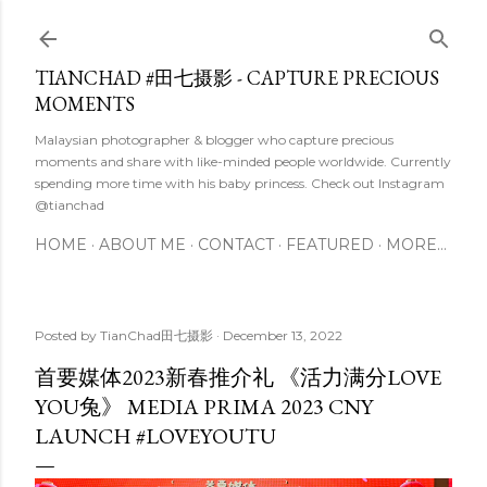
Skip to main content
TIANCHAD #田七摄影 - CAPTURE PRECIOUS
MOMENTS
Malaysian photographer & blogger who capture precious
moments and share with like-minded people worldwide. Currently
spending more time with his baby princess. Check out Instagram
@tianchad
HOME
ABOUT ME
CONTACT
FEATURED
MORE…
Posted by
TianChad田七摄影
December 13, 2022
首要媒体2023新春推介礼 《活力满分LOVE
YOU兔》 MEDIA PRIMA 2023 CNY
LAUNCH #LOVEYOUTU