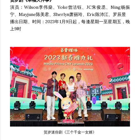
演员：Wilson李伟燊、Yoke曾洁钰、JC朱俊丞、Ning杨振
宁、Mayjune陈美君、Sherlyn萧丽玲、Eric陈沛江、罗辰昱
播出日期、时间：2023年1月9日起，每逢星期一至星期五，晚
上9时
贺岁迷你剧《三个千金一女婿》